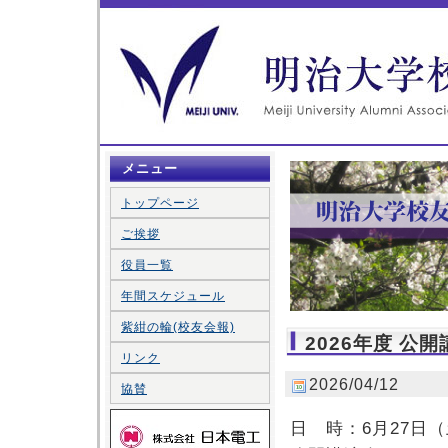
メニュー
トップページ
ご挨拶
役員一覧
年間スケジュール
紫紺の輪(校友会報)
2026年度 公
リンク
2026/04/12
協賛
日 時：6月27日（土