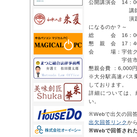
公開講演会 14：0
講師：向殿政
演題：明治は
になるのか？～
総 会 16：00
懇 親 会 17：4
会 場：宇佐グ
宇佐市四日市144
懇親会費 ：6,000
※大分駅高速バス
しております。
詳細については、
い。
※Webで出欠の回
出欠回答リンク
か
※Webで回答され