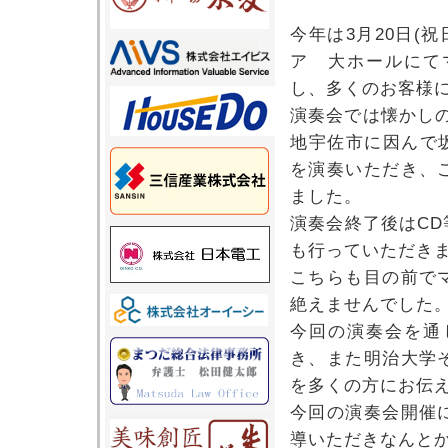
今年は3月20日(
ア 大ホールにて
し、多くのお客様
演奏会では懐かし
地宇佐市に因んで
を演奏いただき、
ました。
演奏会終了後はC
も行っていただき
こちらも目の前で
絶えませんでした
今回の演奏会を通
き、また明治大学
を多くの方にお伝
今回の演奏会開催
導いただきなんと