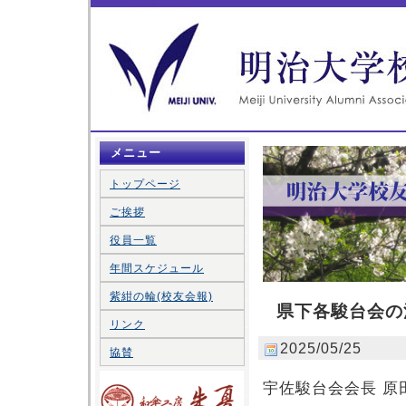
メニュー
トップページ
ご挨拶
役員一覧
年間スケジュール
紫紺の輪(校友会報)
県下各駿台会の
リンク
2025/05/25
協賛
宇佐駿台会会長 原