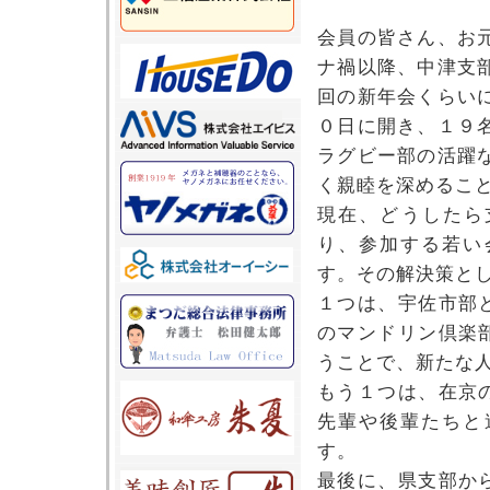
会員の皆さん、お
ナ禍以降、中津支
回の新年会くらい
０日に開き、１９
ラグビー部の活躍
く親睦を深めるこ
現在、どうしたら
り、参加する若い
す。その解決策と
１つは、宇佐市部
のマンドリン倶楽
うことで、新たな
もう１つは、在京
先輩や後輩たちと
す。
最後に、県支部か