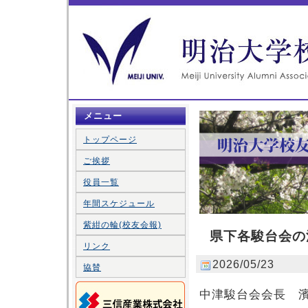
メニュー
トップページ
ご挨拶
役員一覧
年間スケジュール
紫紺の輪(校友会報)
県下各駿台会の
リンク
2026/05/23
協賛
中津駿台会会長 濱